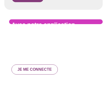
Avec notre application,
vivez une nouvelle
expérience depuis chez vous
!
Affinez votre besoin
Effectuez des simulations financières et fiscales
Découvrez votre futur lieu de vie et son quartier
JE ME CONNECTE