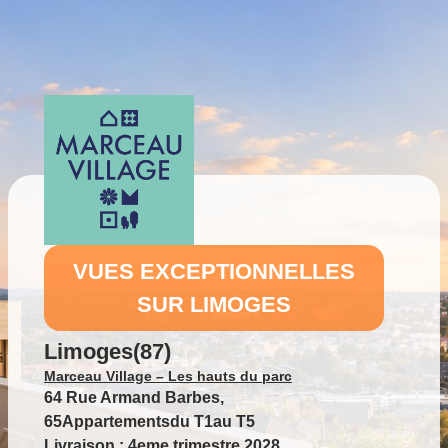
VUES EXCEPTIONNELLES
SUR LIMOGES
Limoges
(
87
)
Marceau Village – Les hauts du parc
64 Rue Armand Barbes,
65
Appartements
du
T1
au
T5
Livraison :
4eme trimestre 2028