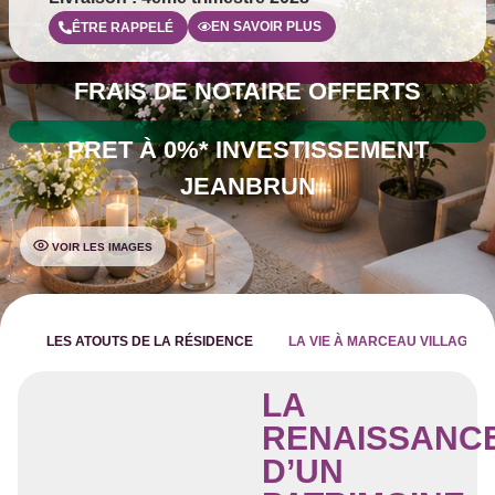
EN SAVOIR PLUS
ÊTRE RAPPELÉ
FRAIS DE NOTAIRE OFFERTS
PRET À 0%* INVESTISSEMENT
JEANBRUN
VOIR LES IMAGES
LES ATOUTS DE LA RÉSIDENCE
LA VIE À MARCEAU VILLAGE –
LA
RENAISSANC
D’UN